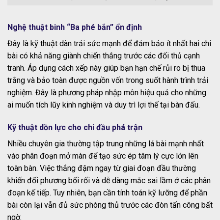
Nghệ thuật binh “Ba phé bắn” ổn định
Đây là kỹ thuật dàn trải sức mạnh để đảm bảo ít nhất hai chi
bài có khả năng giành chiến thắng trước các đối thủ cạnh
tranh. Áp dụng cách xếp này giúp bạn hạn chế rủi ro bị thua
trắng và bảo toàn được nguồn vốn trong suốt hành trình trải
nghiệm. Đây là phương pháp nhập môn hiệu quả cho những
ai muốn tích lũy kinh nghiệm và duy trì lợi thế tại bàn đấu.
Kỹ thuật dồn lực cho chi đầu phá trận
Nhiều chuyên gia thường tập trung những lá bài mạnh nhất
vào phân đoạn mở màn để tạo sức ép tâm lý cực lớn lên
toàn bàn. Việc thắng đậm ngay từ giai đoạn đầu thường
khiến đối phương bối rối và dễ dàng mắc sai lầm ở các phân
đoạn kế tiếp. Tuy nhiên, bạn cần tính toán kỹ lưỡng để phần
bài còn lại vẫn đủ sức phòng thủ trước các đòn tấn công bất
ngờ.