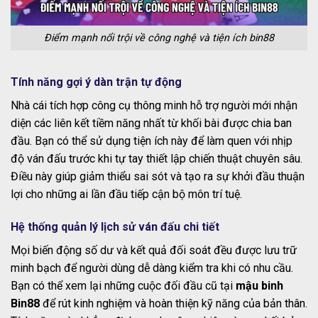
Điểm mạnh nổi trội về công nghệ và tiện ích bin88
Tính năng gợi ý dàn trận tự động
Nhà cái tích hợp công cụ thông minh hỗ trợ người mới nhận
diện các liên kết tiềm năng nhất từ khối bài được chia ban
đầu. Bạn có thể sử dụng tiện ích này để làm quen với nhịp
độ ván đấu trước khi tự tay thiết lập chiến thuật chuyên sâu.
Điều này giúp giảm thiểu sai sót và tạo ra sự khởi đầu thuận
lợi cho những ai lần đầu tiếp cận bộ môn trí tuệ.
Hệ thống quản lý lịch sử ván đấu chi tiết
Mọi biến động số dư và kết quả đối soát đều được lưu trữ
minh bạch để người dùng dễ dàng kiểm tra khi có nhu cầu.
Bạn có thể xem lại những cuộc đối đầu cũ tại
mậu binh
Bin88
để rút kinh nghiệm và hoàn thiện kỹ năng của bản thân.