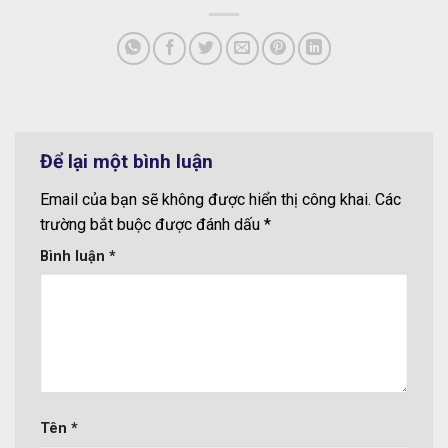
Để lại một bình luận
Email của bạn sẽ không được hiển thị công khai.
Các
trường bắt buộc được đánh dấu
*
Bình luận
*
Tên
*