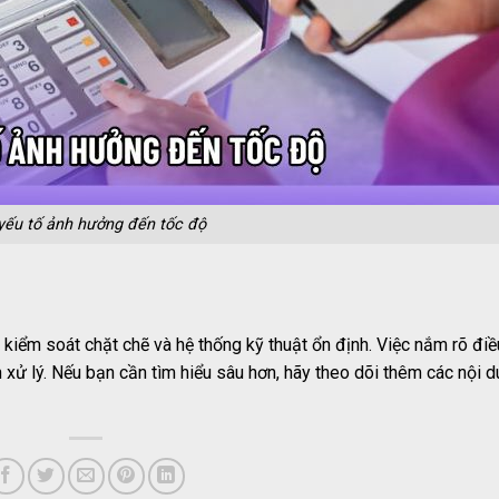
yếu tố ảnh hưởng đến tốc độ
kiểm soát chặt chẽ và hệ thống kỹ thuật ổn định. Việc nắm rõ điề
 xử lý. Nếu bạn cần tìm hiểu sâu hơn, hãy theo dõi thêm các nội 