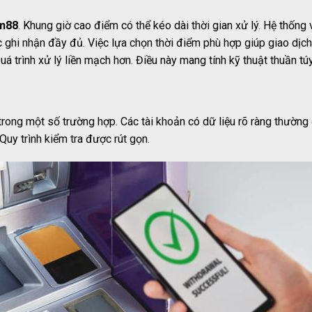
in88
. Khung giờ cao điểm có thể kéo dài thời gian xử lý. Hệ thống
ghi nhận đầy đủ. Việc lựa chọn thời điểm phù hợp giúp giao dịch
á trình xử lý liền mạch hơn. Điều này mang tính kỹ thuật thuần túy
trong một số trường hợp. Các tài khoản có dữ liệu rõ ràng thườn
Quy trình kiểm tra được rút gọn.