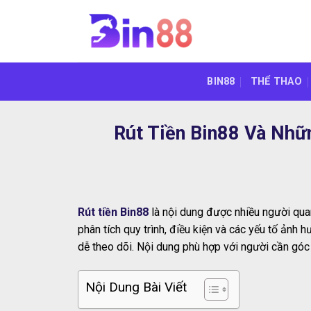
Chuyển
đến
nội
dung
BIN88
THỂ THAO
Rút Tiền Bin88 Và Nhữ
Rút tiền Bin88
là nội dung được nhiều người quan 
phân tích quy trình, điều kiện và các yếu tố ảnh 
dễ theo dõi. Nội dung phù hợp với người cần góc
Nội Dung Bài Viết