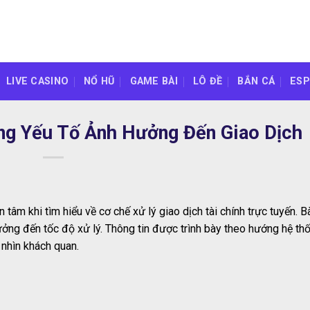
LIVE CASINO
NỔ HŨ
GAME BÀI
LÔ ĐỀ
BẮN CÁ
ES
ng Yếu Tố Ảnh Hưởng Đến Giao Dịch
tâm khi tìm hiểu về cơ chế xử lý giao dịch tài chính trực tuyến. Bà
hưởng đến tốc độ xử lý. Thông tin được trình bày theo hướng hệ th
 nhìn khách quan.