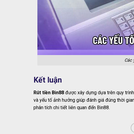
Các 
Kết luận
Rút tiền Bin88
được xây dựng dựa trên quy trình 
và yếu tố ảnh hưởng giúp đánh giá đúng thời gian
phân tích chi tiết liên quan đến Bin88.