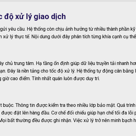
 độ xử lý giao dịch
gửi yêu cầu. Hệ thống còn chịu ảnh hưởng từ nhiều thành phần kỹ 
an xử lý thực tế. Nội dung dưới đây phân tích từng khía cạnh cụ thể
 chủ trung tâm. Hạ tầng ổn định giúp dữ liệu truyền tải nhanh hơ
ạn. Đây là nền tảng cho tốc độ xử lý. Hệ thống tự động cân bằng 
 giờ cao điểm. Tính nhất quán luôn được duy trì.
ắt buộc. Thông tin được kiểm tra theo nhiều lớp bảo mật. Quá trình
ôn được đặt lên hàng đầu. Cơ chế đối chiếu giúp hạn chế tối đa lỗi 
 Mọi bất thường đều được ghi nhận. Việc xử lý trở nên minh bạch h